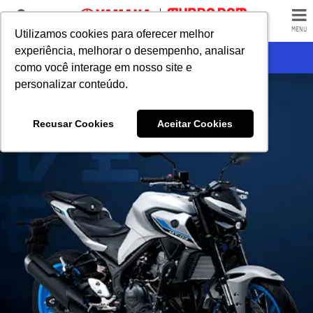
LOJAS
MENU
Utilizamos cookies para oferecer melhor
Utilizamos cookies para oferecer melhor
experiência, melhorar o desempenho, analisar
experiência, melhorar o desempenho, analisar
RECEBA CONTATO
como você interage em nosso site e
como você interage em nosso site e
personalizar conteúdo.
personalizar conteúdo.
Recusar Cookies
Recusar Cookies
Aceitar Cookies
Aceitar Cookies