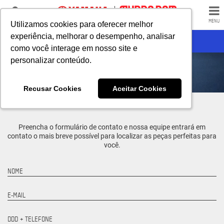
LOJAS
MENU
Utilizamos cookies para oferecer melhor
Utilizamos cookies para oferecer melhor
experiência, melhorar o desempenho, analisar
experiência, melhorar o desempenho, analisar
FILTROS
como você interage em nosso site e
como você interage em nosso site e
personalizar conteúdo.
personalizar conteúdo.
ACESSÓRIOS YAMAHA
Recusar Cookies
Recusar Cookies
Aceitar Cookies
Aceitar Cookies
Preencha o formulário de contato e nossa equipe entrará em
contato o mais breve possível para localizar as peças perfeitas para
você.
NOME
E-MAIL
DDD + TELEFONE