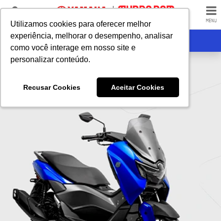
LOJAS
MENU
Utilizamos cookies para oferecer melhor
Utilizamos cookies para oferecer melhor
experiência, melhorar o desempenho, analisar
experiência, melhorar o desempenho, analisar
RECEBA CONTATO
como você interage em nosso site e
como você interage em nosso site e
personalizar conteúdo.
personalizar conteúdo.
Recusar Cookies
Recusar Cookies
Aceitar Cookies
Aceitar Cookies