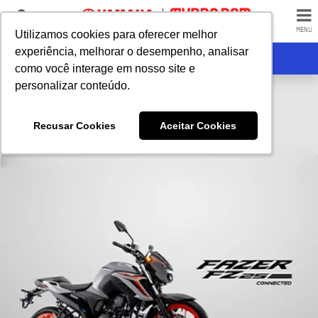
LOJAS
MENU
Utilizamos cookies para oferecer melhor
Utilizamos cookies para oferecer melhor
experiência, melhorar o desempenho, analisar
experiência, melhorar o desempenho, analisar
RECEBA CONTATO
como você interage em nosso site e
como você interage em nosso site e
personalizar conteúdo.
personalizar conteúdo.
Recusar Cookies
Recusar Cookies
Aceitar Cookies
Aceitar Cookies