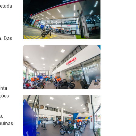
jetada
a. Das
onta
ições
a,
nuínas