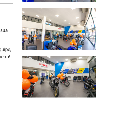
 sua
quipe,
etro!