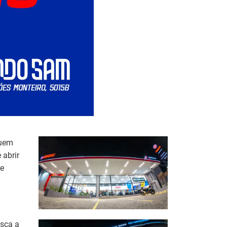
quem
 abrir
 e
usca a