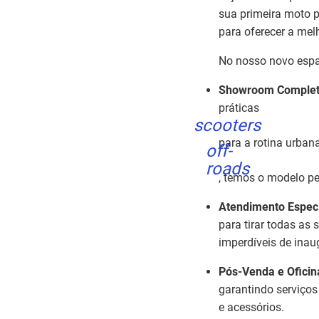
sua primeira moto pa
para oferecer a melh
No nosso novo espaç
Showroom Complet
práticas
scooters
para a rotina urbana
off-
roads
, temos o modelo per
Atendimento Especi
para tirar todas as
imperdíveis de inau
Pós-Venda e Oficin
garantindo serviços
e acessórios.