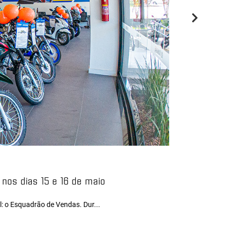
os dias 15 e 16 de maio
: o Esquadrão de Vendas. Dur...
Novidades |
15/0