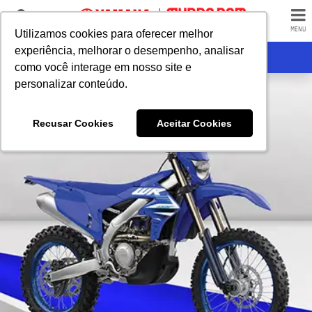
LOJAS
MENU
Utilizamos cookies para oferecer melhor
Utilizamos cookies para oferecer melhor
experiência, melhorar o desempenho, analisar
experiência, melhorar o desempenho, analisar
RECEBA CONTATO
como você interage em nosso site e
como você interage em nosso site e
personalizar conteúdo.
personalizar conteúdo.
Recusar Cookies
Recusar Cookies
Aceitar Cookies
Aceitar Cookies