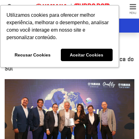
LOJAS
MENU
Utilizamos cookies para oferecer melhor
Utilizamos cookies para oferecer melhor
experiência, melhorar o desempenho, analisar
experiência, melhorar o desempenho, analisar
RECEBA CONTATO
como você interage em nosso site e
como você interage em nosso site e
personalizar conteúdo.
personalizar conteúdo.
MundoSam Yamaha ganha mais um prêmio
Recusar Cookies
Recusar Cookies
Aceitar Cookies
Aceitar Cookies
Yamaha de qualidade e performance na África do
Sul