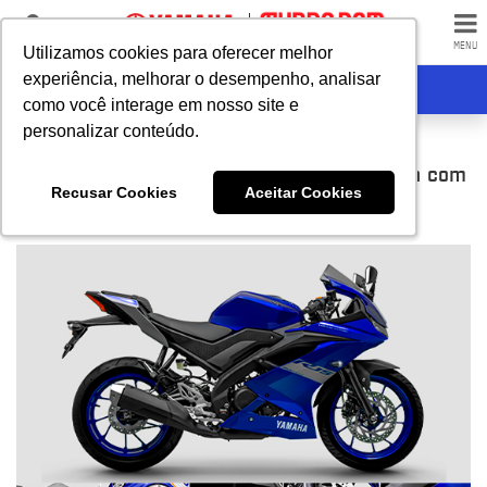
LOJAS
MENU
Utilizamos cookies para oferecer melhor
Utilizamos cookies para oferecer melhor
experiência, melhorar o desempenho, analisar
experiência, melhorar o desempenho, analisar
RECEBA CONTATO
como você interage em nosso site e
como você interage em nosso site e
personalizar conteúdo.
personalizar conteúdo.
Yamaha YZF-R15 ABS: A Esportiva Compacta com
Recusar Cookies
Recusar Cookies
Aceitar Cookies
Aceitar Cookies
Grande Desempenho!